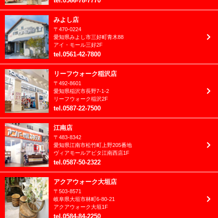
tel
.
0566-78-7770
2022年3月
みよし店
〒
470-0224
2022年2月
愛知県
みよし市
三好町青木88
アイ・モール三好2F
2022年1月
tel
.
0561-42-7800
2021年12月
リーフウォーク稲沢店
〒
492-8601
2021年11月
愛知県
稲沢市
長野7-1-2
リーフウォーク稲沢2F
2021年10月
tel
.
0587-22-7500
2021年9月
江南店
〒
483-8342
2021年8月
愛知県
江南市
松竹町上野205番地
ヴィアモールアピタ江南西店1F
2021年7月
tel
.
0587-50-2322
2021年6月
アクアウォーク大垣店
〒
503-8571
2021年5月
岐阜県
大垣市
林町6-80-21
アクアウォーク大垣1F
2021年4月
tel
.
0584-84-2250