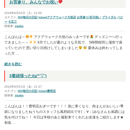
お宮参り、みんなでお祝い
ハ
タ
2018年9月22日（土）21:00
チ
カテゴリ:
(00)毎日の日記
(shop)アクアウォーク大垣店
お宮参り/百日祝い
ブライダル
ベビ
ー
七五三
の
投稿者:
studio
お
祝
こんばんは～
アクアウォーク大垣のみっきーです
ディズニーへ行っ
い
てきました～～
9月でしたが夏のような天気で、 5時間程同じ場所で座
っていたので 思い切り日焼けしてしまいました
夏休みは終わってしま
った方 …
”
の
“お
続きを読む
宮
参
3着頑張ったね(*’▽’)
り、
み
2018年9月21日（金）21:37
ん
カテゴリ:
(00)毎日の日記
(shop)豊明店
投稿者:
studio
な
で
こんばんは！！豊明店おぎーです！！！ 急に寒くなり、肉まんがおいしい季
お
節になりましたねうちのスタッフも風邪続出です( ；∀；)みなさんも体調には
祝
気を付けてね！！ 今日は学校のあと撮影来てくれたお友達をご紹介します★
い
和装 …
”