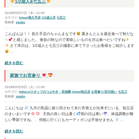
レ
1/2成人&七五三
ッ
ツ
2018年9月27日（木）21:00
★
カテゴリ:
(shop)長久手店
1/2成人式
七五三
投稿者:
studio
ア
レ
こんばんは！！ 長久手店のちゃんまなです
栗きんとんを最近食べて秋だな
ン
～
と感じました。 食欲の秋なので美味しいものを沢山食べたいですね
ジ
さて本日は、1/2成人と七五三の撮影に来て下さったお客様をご紹介します
…
”
の
“
続きを読む
1/2
家族でお宮参り
成
人
2018年9月25日（火）21:00
&
カテゴリ:
(others)スタッフのつぶやき・豆知識
(shop)知立店
お宮参り/百日祝い
七五三
投稿者:
studio
七
五
こんにちは
九月の気温に振り回されて未だ衣替えが出来ずにいる、知立店
三
のまいまいです
天気の良い日は暑く
雨の日は寒い
、体温調整が難
しい季節ですね、、 何処に行くにもカーディガンは手放せません
…
”
の
“家
続きを読む
族