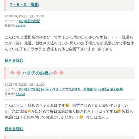
で
7・5・3 撮影
お
宮
2018年9月24日（月）21:00
参
カテゴリ:
(00)毎日の日記
投稿者:
studio
り
こんにちは 豊田店のやまぴーです しかし雨の日が多いですね・・・・洗濯も
のが（笑） 最近、朝晩冷え込むせいか 周りのお子様たちが 風邪とかで学校休
”
んでいる子もチラホラと 皆様もお体ご自愛下さいませ さてさて …
の
“7・
続きを読む
5・
3
ハタチのお祝い
撮
影”
2018年9月23日（日）21:00
の
カテゴリ:
(00)毎日の日記
(others)スタッフのつぶやき・豆知識
(shop)緑店
成人振袖
投稿者:
studio
こんにちは！ 緑店のちゃんみほです
雨
でじめじめが続いていました
が、急に太陽
が出始めて毎日気温に振り回されちゃう日々ですね
皆様も
体調には十分気を付けてお過ごしください！
今日は成人 …
“
続きを読む