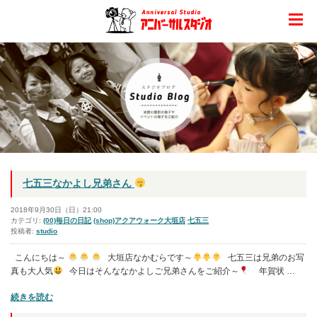
七五三なかよし兄弟さん
2018年9月30日（日）21:00
カテゴリ:
(00)毎日の日記
(shop)アクアウォーク大垣店
七五三
投稿者:
studio
こんにちは～
大垣店なかむらです～
七五三は兄弟のお写
真も大人気
今日はそんななかよしご兄弟さんをご紹介～
年賀状 …
“七
続きを読む
五