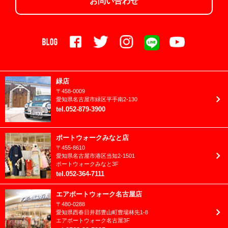
お問い合わせ
2024年4月
お誕生日
2024年3月
クリスマス
2024年2月
ニューボーン
2024年1月
バースデーフェスタ
2023年12月
緑店
ハロウィン
〒
458-0009
2023年11月
愛知県
名古屋市
緑区平手南2-130
ファミリーフォト
tel
.
052-879-3900
2023年10月
ブライダル
2023年9月
ポートウォークみなと店
フレッシュマン成長日記
〒
455-8610
2023年8月
愛知県
名古屋市
港区当知2-1501
ベビー
ポートウォークみなと3F
2023年7月
tel
.
052-364-7111
マタニティ
2023年6月
エアポートウォーク名古屋店
七五三
〒
480-0288
2023年5月
愛知県
西春日井郡
豊山町豊場林先1-8
兄妹撮影
エアポートウォーク名古屋3F