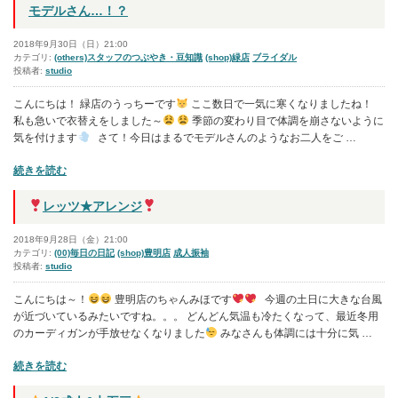
三
モデルさん…！？
な
か
2018年9月30日（日）21:00
よ
カテゴリ:
(others)スタッフのつぶやき・豆知識
(shop)緑店
ブライダル
投稿者:
studio
し
兄
こんにちは！ 緑店のうっちーです
ここ数日で一気に寒くなりましたね！
弟
私も急いで衣替えをしました～
季節の変わり目で体調を崩さないように
さ
気を付けます
さて！今日はまるでモデルさんのようなお二人をご …
ん
“モ
続きを読む
”
デ
の
ル
レッツ★アレンジ
さ
ん…！？”
2018年9月28日（金）21:00
の
カテゴリ:
(00)毎日の日記
(shop)豊明店
成人振袖
投稿者:
studio
こんにちは～！
豊明店のちゃんみほです
今週の土日に大きな台風
が近づいているみたいですね。。。 どんどん気温も冷たくなって、最近冬用
のカーディガンが手放せなくなりました
みなさんも体調には十分に気 …
“
続きを読む