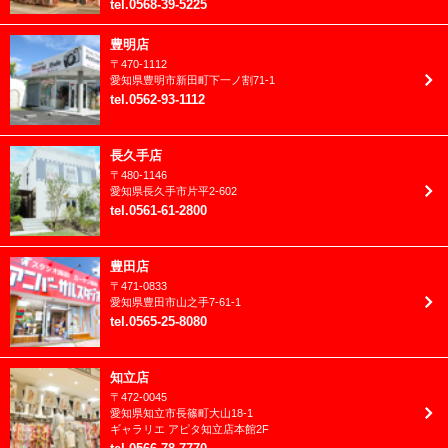
2023年4月
tel
.
0568-39-5225
入園入学/卒園卒業
2023年3月
豊明店
卒業袴(大学/専門)
〒
470-1112
2023年2月
愛知県
豊明市
新田町下一ノ割71-1
卒業袴(小学生)
tel
.
0562-93-1112
2023年1月
和装
2022年12月
長久手店
家族愛
〒
480-1146
2022年11月
愛知県
長久手市
片平2-602
成人振袖
tel
.
0561-61-2800
2022年10月
洋装
2022年9月
豊田店
男性成人(紋付)
〒
471-0833
2022年8月
愛知県
豊田市
山之手7-61-1
tel
.
0565-25-8080
2022年7月
2022年6月
知立店
〒
472-0045
2022年5月
愛知県
知立市
長篠町大山18-1
ギャラリエ アピタ知立店本館2F
2022年4月