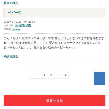
“3
続きを読む
の
着
頑
ベビー♡
張
っ
2018年9月21日（金）21:00
た
カテゴリ:
(00)毎日の日記
投稿者:
studio
ね
(*’▽’)”
こんにちは！ 長久手店のさっぴーです 最近、涼しくなってきて秋を感じます
の
ね！ 秋といえば食欲の秋！！！！ 栗とかぼちゃとサツマイモが楽しみです
食べ物といえば、、、 先日お食い初めのベビーちゃ …
“ベ
続きを読む
ビ
ー
♡”
投
の
固
固
固定ページ
1
2
…
4
稿
つぎへ
ナ
定
定
→
ビ
ペ
ペ
ゲ
ー
ー
ー
シ
最新の投稿
ジ
ジ
ョ
ン