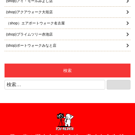
(shop)アイ・モールみよし店
2025年6月
(shop)アクアウォーク大垣店
2025年5月
（shop）エアポートウォーク名古屋
2025年4月
(shop)プライムツリー赤池店
2025年3月
(shop)ポートウォークみなと店
2025年2月
(shop)マーサ21店
2025年1月
(shop)リーフウォーク稲沢店
検索
2024年12月
(shop)江南店
検
検索
2024年11月
索:
(shop)知立店
2024年10月
(shop)緑店
2024年9月
(shop)豊明店
2024年8月
(shop)豊田店
2024年7月
(shop)長久手店