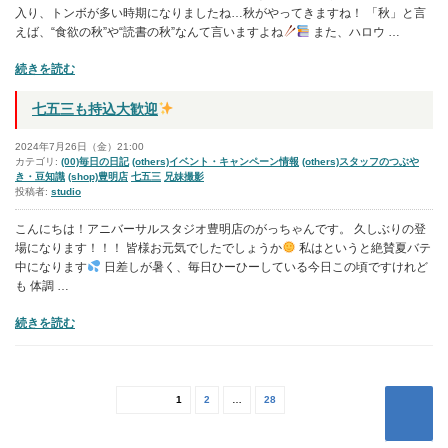
入り、トンボが多い時期になりましたね…秋がやってきますね！ 「秋」と言
えば、“食欲の秋”や“読書の秋”なんて言いますよね
また、ハロウ …
“
続きを読む
初
七五三も持込大歓迎
節
句
2024年7月26日（金）21:00
カテゴリ:
(00)毎日の日記
(others)イベント・キャンペーン情報
(others)スタッフのつぶや
き・豆知識
(shop)豊明店
七五三
兄妹撮影
“は
投稿者:
studio
じ
め
こんにちは！アニバーサルスタジオ豊明店のがっちゃんです。 久しぶりの登
て”を
場になります！！！ 皆様お元気でしたでしょうか
私はというと絶賛夏バテ
形
中になります
日差しが暑く、毎日ひーひーしている今日この頃ですけれど
に
も 体調 …
残
し
“七
続きを読む
ま
五
し
三
ょ
も
投
う！”
持
固
固
固定ページ
1
2
…
28
稿
つぎへ
の
込
ナ
定
定
→
大
ビ