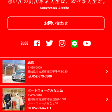
2024年6月
1/2成人式
2024年5月
お宮参り/百日祝い
お問い合わせ
2024年4月
お誕生日
2024年3月
クリスマス
2024年2月
ニューボーン
2024年1月
バースデーフェスタ
2023年12月
緑店
ハロウィン
〒
458-0009
2023年11月
愛知県
名古屋市
緑区平手南2-130
ファミリーフォト
tel
.
052-879-3900
2023年10月
ブライダル
2023年9月
ポートウォークみなと店
フレッシュマン成長日記
〒
455-8610
2023年8月
愛知県
名古屋市
港区当知2-1501
ベビー
ポートウォークみなと3F
2023年7月
tel
.
052-364-7111
マタニティ