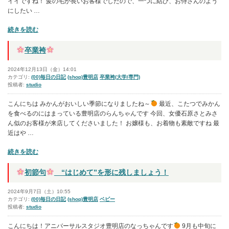
イイですね！ 髪の毛が長いお客様でしたので、一つに結び、お侍さんのよう
にしたい …
”
の
“紋
続きを読む
付
撮
卒業袴
影
2024年12月13日（金）14:01
”
カテゴリ:
(00)毎日の日記
(shop)豊明店
卒業袴(大学/専門)
投稿者:
studio
の
こんにちは みかんがおいしい季節になりましたね～
最近、こたつでみかん
を食べるのにはまっている豊明店のらんちゃんです 今回、女優石原さとみさ
ん似のお客様が来店してくださいました！ お嬢様も、お着物も素敵ですね 最
近はや …
“
続きを読む
卒
初節句
“はじめて”を形に残しましょう！
業
袴
2024年9月7日（土）10:55
カテゴリ:
(00)毎日の日記
(shop)豊明店
ベビー
投稿者:
studio
”
の
こんにちは！アニバーサルスタジオ豊明店のなっちゃんです
9月も中旬に