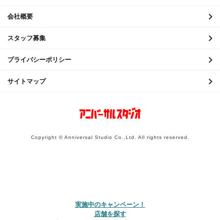
2020年6月
会社概要
2020年5月
スタッフ募集
2020年4月
2020年3月
プライバシーポリシー
2020年2月
サイトマップ
2020年1月
2019年12月
2019年11月
Copyright © Anniversal Studio Co.,Ltd. All rights reserved.
2019年10月
2019年9月
2019年8月
2019年7月
実施中のキャンペーン！
店舗を探す