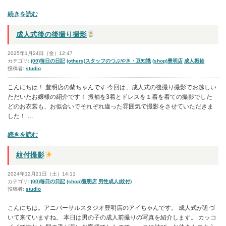
”
“43
続きを読む
の
年
目
成人式後の後撮り撮影
の
結
2025年1月24日（金）12:47
婚
カテゴリ:
(00)毎日の日記
(others)スタッフのつぶやき・豆知識
(shop)豊明店
成人振袖
投稿者:
studio
記
念
こんにちは！ 豊明店の蘭ちゃんです 今回は、成人式の後撮り撮影でお越しい
日
ただいたお嬢様の紹介です！ 振袖を3着とドレスを１着を着ての撮影でした
に
どのお衣裳も、お似合いでそれぞれ違った雰囲気で撮影をさせていただきま
した！ …
”
の
“成
続きを読む
人
式
紋付撮影
後
の
2024年12月21日（土）14:11
後
カテゴリ:
(00)毎日の日記
(shop)豊明店
男性成人(紋付)
投稿者:
studio
撮
り
こんにちは。アニバーサルスタジオ豊明店のアイちゃんです。 成人式が近づ
撮
いて来ていますね。 本日は男の子の成人前撮りの写真を紹介します。 カッコ
影