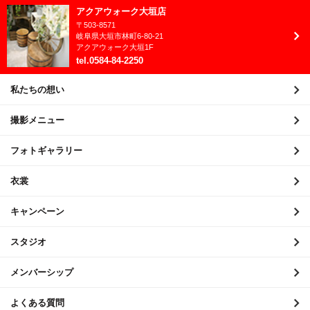
2021年6月
アクアウォーク大垣店
〒
503-8571
2021年5月
岐阜県
大垣市
林町6-80-21
アクアウォーク大垣1F
2021年4月
tel
.
0584-84-2250
2021年3月
私たちの想い
2021年2月
撮影メニュー
2021年1月
フォトギャラリー
2020年12月
衣裳
2020年11月
キャンペーン
2020年10月
2020年9月
スタジオ
2020年8月
メンバーシップ
2020年7月
よくある質問