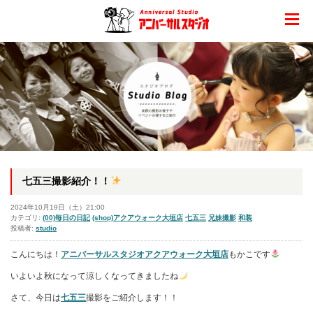
七五三撮影紹介！！
2024年10月19日（土）21:00
カテゴリ:
(00)毎日の日記
(shop)アクアウォーク大垣店
七五三
兄妹撮影
和装
投稿者:
studio
こんにちは！
アニバーサルスタジオアクアウォーク大垣店
もかこです
いよいよ秋になって涼しくなってきましたね
さて、今日は
七五三
撮影をご紹介します！！