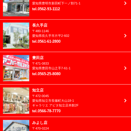
2023年2月
愛知県
豊明市
新田町下一ノ割71-1
卒業袴(小学生)
tel
.
0562-93-1112
2023年1月
和装
2022年12月
長久手店
家族愛
〒
480-1146
2022年11月
愛知県
長久手市
片平2-602
成人振袖
tel
.
0561-61-2800
2022年10月
洋装
2022年9月
豊田店
男性成人(紋付)
〒
471-0833
2022年8月
愛知県
豊田市
山之手7-61-1
tel
.
0565-25-8080
2022年7月
2022年6月
知立店
〒
472-0045
2022年5月
愛知県
知立市
長篠町大山18-1
ギャラリエ アピタ知立店本館2F
2022年4月
tel
.
0566-78-7770
2022年3月
みよし店
〒
470-0224