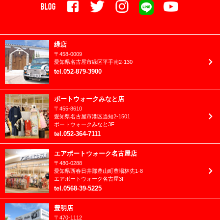
2024年2月
ニューボーン
2024年1月
バースデーフェスタ
2023年12月
緑店
ハロウィン
〒
458-0009
2023年11月
愛知県
名古屋市
緑区平手南2-130
ファミリーフォト
tel
.
052-879-3900
2023年10月
ブライダル
2023年9月
ポートウォークみなと店
フレッシュマン成長日記
〒
455-8610
2023年8月
愛知県
名古屋市
港区当知2-1501
ベビー
ポートウォークみなと3F
2023年7月
tel
.
052-364-7111
マタニティ
2023年6月
エアポートウォーク名古屋店
七五三
〒
480-0288
2023年5月
愛知県
西春日井郡
豊山町豊場林先1-8
兄妹撮影
エアポートウォーク名古屋3F
2023年4月
tel
.
0568-39-5225
入園入学/卒園卒業
2023年3月
豊明店
卒業袴(大学/専門)
〒
470-1112