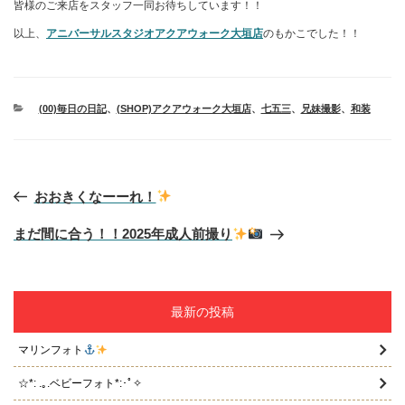
皆様のご来店をスタッフ一同お待ちしています！！
以上、
アニバーサルスタジオアクアウォーク大垣店
のもかこでした！！
カ
(00)毎日の日記
、
(SHOP)アクアウォーク大垣店
、
七五三
、
兄妹撮影
、
和装
テ
ゴ
リ
ー
投
おおきくなーーれ！
稿
ナ
ビ
まだ間に合う！！2025年成人前撮り
ゲ
ー
シ
ョ
最新の投稿
ン
マリンフォト
☆*: .｡.ベビーフォト*:･ﾟ✧