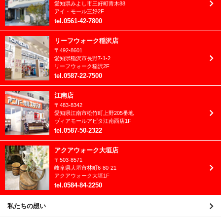
2022年2月
愛知県
みよし市
三好町青木88
アイ・モール三好2F
2022年1月
tel
.
0561-42-7800
2021年12月
リーフウォーク稲沢店
〒
492-8601
2021年11月
愛知県
稲沢市
長野7-1-2
リーフウォーク稲沢2F
2021年10月
tel
.
0587-22-7500
2021年9月
江南店
〒
483-8342
2021年8月
愛知県
江南市
松竹町上野205番地
ヴィアモールアピタ江南西店1F
2021年7月
tel
.
0587-50-2322
2021年6月
アクアウォーク大垣店
〒
503-8571
2021年5月
岐阜県
大垣市
林町6-80-21
アクアウォーク大垣1F
2021年4月
tel
.
0584-84-2250
2021年3月
私たちの想い
2021年2月