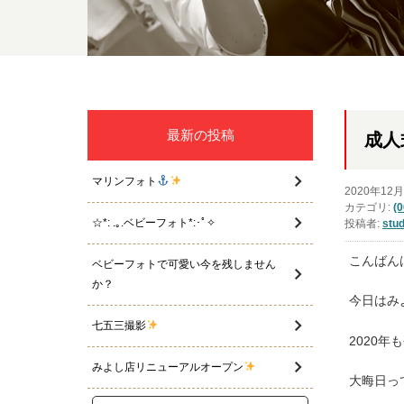
最新の投稿
成人
マリンフォト
2020年12
カテゴリ:
(
☆*: .｡.ベビーフォト*:･ﾟ✧
投稿者:
stud
こんばん
ベビーフォトで可愛い今を残しません
か？
今日はみ
七五三撮影
2020
みよし店リニューアルオープン
大晦日っ