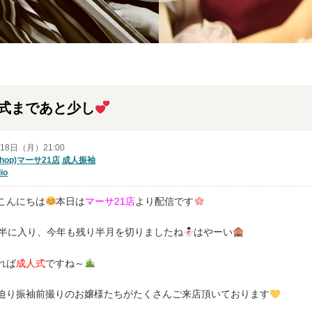
式まであと少し
月18日（月）21:00
shop)マーサ21店
成人振袖
io
こんにちは
本日は
マーサ21店
より配信です
後半に入り、今年も残り半月を切りましたね
はやーい
れば
成人式
ですね～
迫り振袖前撮りのお嬢様たちがたくさんご来店頂いております