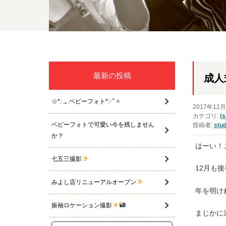
最新の投稿
成人
☆*: .｡.ベビーフォト*:･ﾟ✧
2017年12
カテゴリ:
(
ベビーフォトで可愛い今を残しません
投稿者:
stud
か？
はーい！
七五三撮影
12月も
みよし店リニューアルオープン
年を明け
振袖ロケーション撮影
まじかに