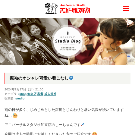
振袖のオシャレ可愛い着こなし
2024年7月17日（水）21:00
カテゴリ:
(shop)知立店
和装
成人振袖
投稿者:
studio
雨の日が多く、じめじめとした湿度とじんわりと暑い気温が続いています
ね…
アニバーサルスタジオ知立店のしーちゃんです
今回は成人の撮影にお越しくださった方のご紹介です