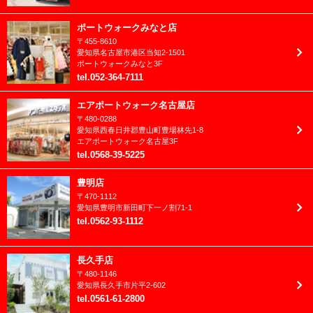
ブライダル
2023年9月
ポートウォークみなと店
フレッシュマン成長日記
〒
455-8610
2023年8月
愛知県
名古屋市
港区当知2-1501
ベビー
ポートウォークみなと3F
2023年7月
tel
.
052-364-7111
マタニティ
2023年6月
エアポートウォーク名古屋店
七五三
〒
480-0288
2023年5月
愛知県
西春日井郡
豊山町豊場林先1-8
兄妹撮影
エアポートウォーク名古屋3F
2023年4月
tel
.
0568-39-5225
入園入学/卒園卒業
2023年3月
豊明店
卒業袴(大学/専門)
〒
470-1112
2023年2月
愛知県
豊明市
新田町下一ノ割71-1
卒業袴(小学生)
tel
.
0562-93-1112
2023年1月
和装
2022年12月
長久手店
家族愛
〒
480-1146
2022年11月
愛知県
長久手市
片平2-602
成人振袖
tel
.
0561-61-2800
2022年10月