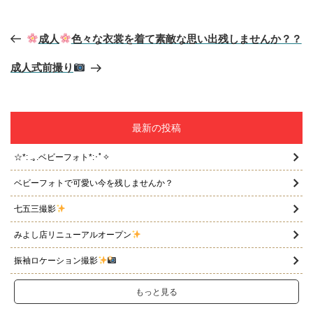
リ
ー
投
成人
色々な衣裳を着て素敵な思い出残しませんか？？
稿
ナ
ビ
成人式前撮り
ゲ
ー
シ
ョ
最新の投稿
ン
☆*: .｡.ベビーフォト*:･ﾟ✧
ベビーフォトで可愛い今を残しませんか？
七五三撮影
みよし店リニューアルオープン
振袖ロケーション撮影
もっと見る