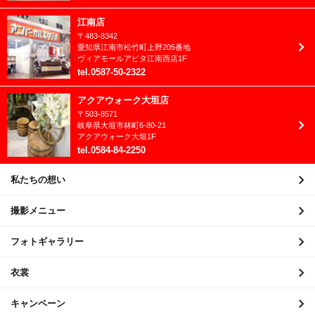
2021年9月
江南店
〒
483-8342
2021年8月
愛知県
江南市
松竹町上野205番地
ヴィアモールアピタ江南西店1F
2021年7月
tel
.
0587-50-2322
2021年6月
アクアウォーク大垣店
〒
503-8571
2021年5月
岐阜県
大垣市
林町6-80-21
アクアウォーク大垣1F
2021年4月
tel
.
0584-84-2250
2021年3月
私たちの想い
2021年2月
撮影メニュー
2021年1月
フォトギャラリー
2020年12月
衣裳
2020年11月
キャンペーン
2020年10月