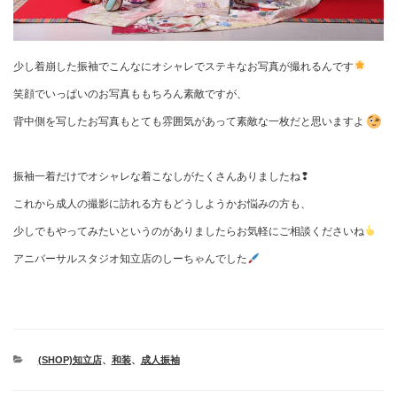
少し着崩した振袖でこんなにオシャレでステキなお写真が撮れるんです
笑顔でいっぱいのお写真ももちろん素敵ですが、
背中側を写したお写真もとても雰囲気があって素敵な一枚だと思いますよ
振袖一着だけでオシャレな着こなしがたくさんありましたね❢
これから成人の撮影に訪れる方もどうしようかお悩みの方も、
少しでもやってみたいというのがありましたらお気軽にご相談くださいね
アニバーサルスタジオ知立店のしーちゃんでした
カ
(SHOP)知立店
、
和装
、
成人振袖
テ
ゴ