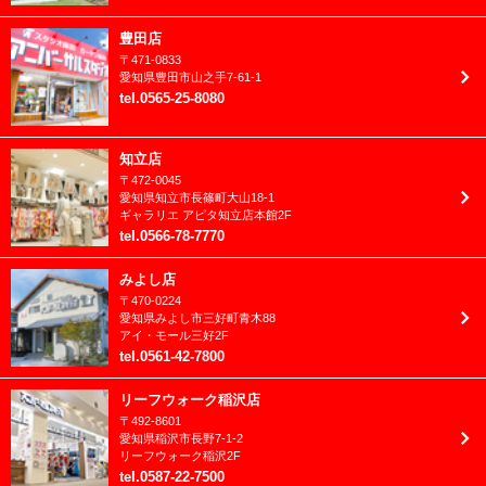
洋装
2022年9月
豊田店
男性成人(紋付)
〒
471-0833
2022年8月
愛知県
豊田市
山之手7-61-1
tel
.
0565-25-8080
2022年7月
2022年6月
知立店
〒
472-0045
2022年5月
愛知県
知立市
長篠町大山18-1
ギャラリエ アピタ知立店本館2F
2022年4月
tel
.
0566-78-7770
2022年3月
みよし店
〒
470-0224
2022年2月
愛知県
みよし市
三好町青木88
アイ・モール三好2F
2022年1月
tel
.
0561-42-7800
2021年12月
リーフウォーク稲沢店
〒
492-8601
2021年11月
愛知県
稲沢市
長野7-1-2
リーフウォーク稲沢2F
2021年10月
tel
.
0587-22-7500