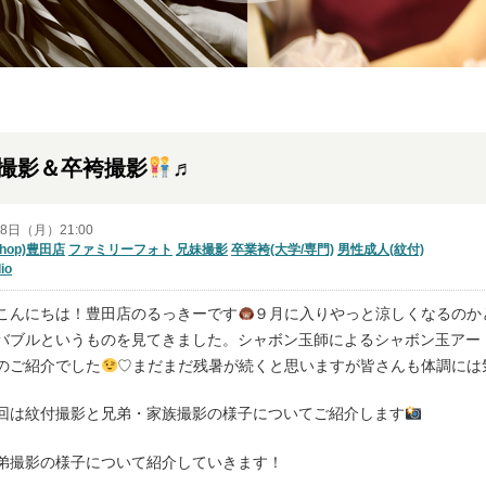
撮影＆卒袴撮影
♬
18日（月）21:00
shop)豊田店
ファミリーフォト
兄妹撮影
卒業袴(大学/専門)
男性成人(紋付)
io
こんにちは！豊田店のるっきーです
９月に入りやっと涼しくなるのか
バブルというものを見てきました。シャボン玉師によるシャボン玉アー
のご紹介でした
♡まだまだ残暑が続くと思いますが皆さんも体調には
回は紋付撮影と兄弟・家族撮影の様子についてご紹介します
弟撮影の様子について紹介していきます！