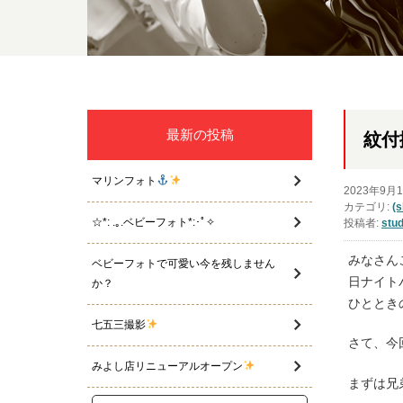
最新の投稿
紋付
マリンフォト
2023年9月
カテゴリ:
(
☆*: .｡.ベビーフォト*:･ﾟ✧
投稿者:
stud
みなさん
ベビーフォトで可愛い今を残しません
日ナイト
か？
ひととき
七五三撮影
さて、今
みよし店リニューアルオープン
まずは兄