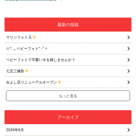
ゲ
ー
シ
ョ
最新の投稿
ン
マリンフォト
☆*: .｡.ベビーフォト*:･ﾟ✧
ベビーフォトで可愛い今を残しませんか？
七五三撮影
みよし店リニューアルオープン
もっと見る
アーカイブ
2026年8月