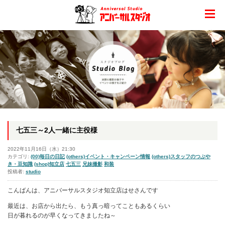
七五三～2人一緒に主役様
2022年11月16日（水）21:30
カテゴリ:
(00)毎日の日記
(others)イベント・キャンペーン情報
(others)スタッフのつぶや
き・豆知識
(shop)知立店
七五三
兄妹撮影
和装
投稿者:
studio
こんばんは、アニバーサルスタジオ知立店はせさんです
最近は、お店から出たら、もう真っ暗ってこともあるくらい
日が暮れるのが早くなってきましたね～