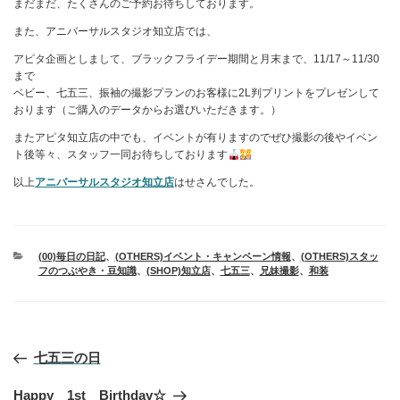
まだまだ、たくさんのご予約お待ちしております。
また、アニバーサルスタジオ知立店では、
アピタ企画としまして、ブラックフライデー期間と月末まで、11/17～11/30
まで
ベビー、七五三、振袖の撮影プランのお客様に2L判プリントをプレゼンして
おります（ご購入のデータからお選びいただきます。）
またアピタ知立店の中でも、イベントが有りますのでぜひ撮影の後やイベン
ト後等々、スタッフ一同お待ちしております
以上
アニバーサルスタジオ知立店
はせさんでした。
カ
(00)毎日の日記
、
(OTHERS)イベント・キャンペーン情報
、
(OTHERS)スタッ
テ
フのつぶやき・豆知識
、
(SHOP)知立店
、
七五三
、
兄妹撮影
、
和装
ゴ
リ
ー
投
七五三の日
稿
ナ
ビ
Happy 1st Birthday☆