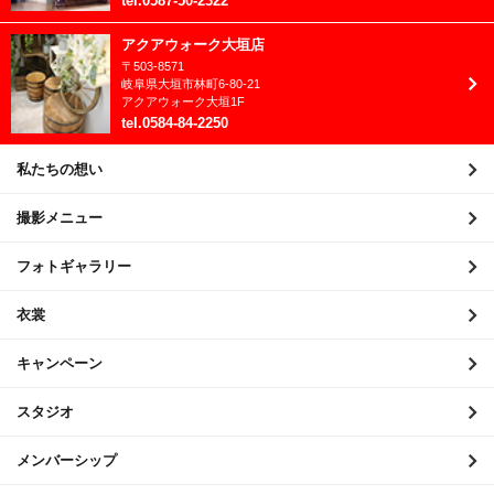
tel
.
0587-50-2322
2021年6月
アクアウォーク大垣店
〒
503-8571
2021年5月
岐阜県
大垣市
林町6-80-21
アクアウォーク大垣1F
2021年4月
tel
.
0584-84-2250
2021年3月
私たちの想い
2021年2月
撮影メニュー
2021年1月
フォトギャラリー
2020年12月
衣裳
2020年11月
キャンペーン
2020年10月
2020年9月
スタジオ
2020年8月
メンバーシップ
2020年7月