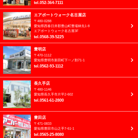
2023年7月
tel
.
052-364-7111
マタニティ
2023年6月
エアポートウォーク名古屋店
七五三
〒
480-0288
2023年5月
愛知県
西春日井郡
豊山町豊場林先1-8
兄妹撮影
エアポートウォーク名古屋3F
2023年4月
tel
.
0568-39-5225
入園入学/卒園卒業
2023年3月
豊明店
卒業袴(大学/専門)
〒
470-1112
2023年2月
愛知県
豊明市
新田町下一ノ割71-1
卒業袴(小学生)
tel
.
0562-93-1112
2023年1月
和装
2022年12月
長久手店
家族愛
〒
480-1146
2022年11月
愛知県
長久手市
片平2-602
成人振袖
tel
.
0561-61-2800
2022年10月
洋装
2022年9月
豊田店
男性成人(紋付)
〒
471-0833
2022年8月
愛知県
豊田市
山之手7-61-1
tel
.
0565-25-8080