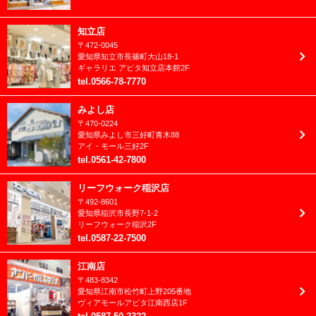
2022年7月
2022年6月
知立店
〒
472-0045
2022年5月
愛知県
知立市
長篠町大山18-1
ギャラリエ アピタ知立店本館2F
2022年4月
tel
.
0566-78-7770
2022年3月
みよし店
〒
470-0224
2022年2月
愛知県
みよし市
三好町青木88
アイ・モール三好2F
2022年1月
tel
.
0561-42-7800
2021年12月
リーフウォーク稲沢店
〒
492-8601
2021年11月
愛知県
稲沢市
長野7-1-2
リーフウォーク稲沢2F
2021年10月
tel
.
0587-22-7500
2021年9月
江南店
〒
483-8342
2021年8月
愛知県
江南市
松竹町上野205番地
ヴィアモールアピタ江南西店1F
2021年7月