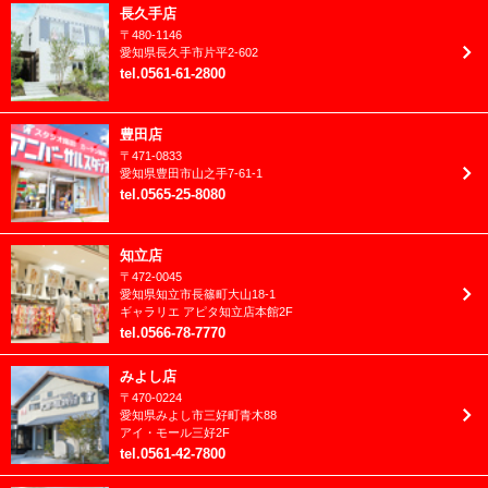
2022年12月
長久手店
家族愛
〒
480-1146
2022年11月
愛知県
長久手市
片平2-602
成人振袖
tel
.
0561-61-2800
2022年10月
洋装
2022年9月
豊田店
男性成人(紋付)
〒
471-0833
2022年8月
愛知県
豊田市
山之手7-61-1
tel
.
0565-25-8080
2022年7月
2022年6月
知立店
〒
472-0045
2022年5月
愛知県
知立市
長篠町大山18-1
ギャラリエ アピタ知立店本館2F
2022年4月
tel
.
0566-78-7770
2022年3月
みよし店
〒
470-0224
2022年2月
愛知県
みよし市
三好町青木88
アイ・モール三好2F
2022年1月
tel
.
0561-42-7800