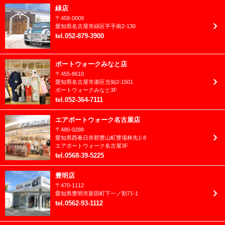
2023年12月
緑店
ハロウィン
〒
458-0009
2023年11月
愛知県
名古屋市
緑区平手南2-130
ファミリーフォト
tel
.
052-879-3900
2023年10月
ブライダル
2023年9月
ポートウォークみなと店
フレッシュマン成長日記
〒
455-8610
2023年8月
愛知県
名古屋市
港区当知2-1501
ベビー
ポートウォークみなと3F
2023年7月
tel
.
052-364-7111
マタニティ
2023年6月
エアポートウォーク名古屋店
七五三
〒
480-0288
2023年5月
愛知県
西春日井郡
豊山町豊場林先1-8
兄妹撮影
エアポートウォーク名古屋3F
2023年4月
tel
.
0568-39-5225
入園入学/卒園卒業
2023年3月
豊明店
卒業袴(大学/専門)
〒
470-1112
2023年2月
愛知県
豊明市
新田町下一ノ割71-1
卒業袴(小学生)
tel
.
0562-93-1112
2023年1月
和装