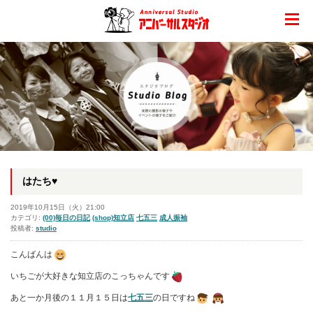
はたち♥
2019年10月15日（火）21:00
カテゴリ:
(00)毎日の日記
(shop)知立店
七五三
成人振袖
投稿者:
studio
こんばんは
いちごが大好きな知立店のこっちゃんです
あと一か月後の１１月１５日は
七五三
の日ですね