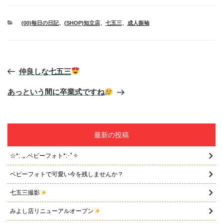
カ
(00)毎日の日記
、
(SHOP)知立店
、
七五三
、
成人振袖
テ
ゴ
リ
ー
投
仲良しな七五三
稿
ナ
ビ
あっという間に卒業式ですね
ゲ
ー
シ
ョ
最新の投稿
ン
☆*: .｡.ベビーフォト*:･ﾟ✧
ベビーフォトで可愛い今を残しませんか？
七五三撮影
みよし店リニューアルオープン